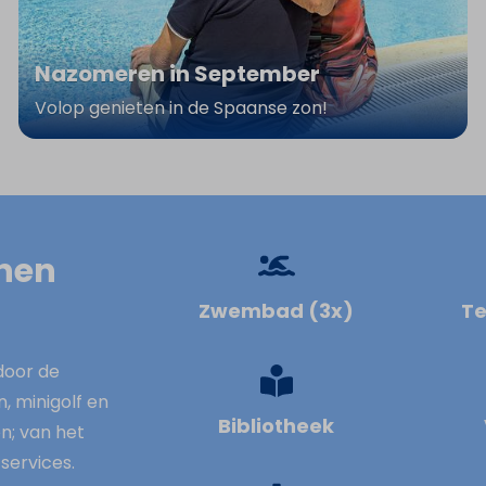
Nazomeren in September
Volop genieten in de Spaanse zon!
nnen
Zwembad (3x)
Te
door de
, minigolf en
Bibliotheek
n; van het
services.