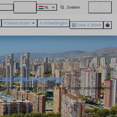
oalbum
NL
WhatsApp
Mijn Siroco
Pakketreizen
Aanbiedingen
Zoek & Boek
Last minute korting
Boek min. 4 nachten en geldig vanaf 7 dagen voor aankomst
Boek nu