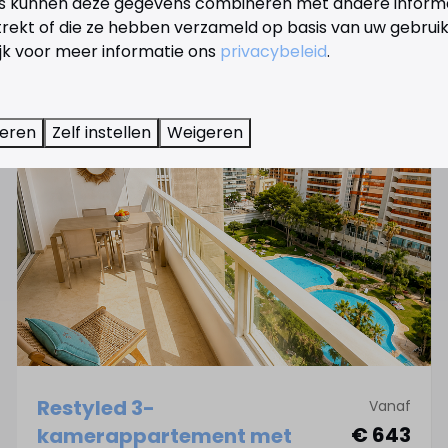
s kunnen deze gegevens combineren met andere informat
trekt of die ze hebben verzameld op basis van uw gebrui
ijk voor meer informatie ons
privacybeleid
.
ies
teren
Zelf instellen
Weigeren
Restyled 3-
Vanaf
€ 643
kamerappartement met