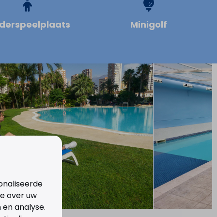
derspeelplaats
Minigolf
onaliseerde
ie over uw
 en analyse.