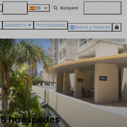
s
ES
WhatsApp
Mi cuenta Siroco
s
Benidorm
Promociones
Busca y reserva
. 6 huéspedes