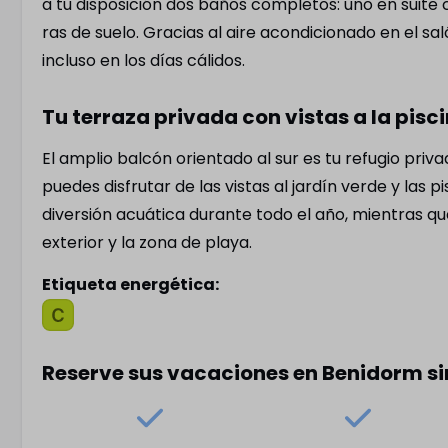
a tu disposición dos baños completos: uno en suit
Microonda
ras de suelo. Gracias al aire acondicionado en el s
Frigorífico c
incluso en los días cálidos.
Cafetera de fi
Hervidor
Tu terraza privada con vistas a la pisc
Vajilla comple
El amplio balcón orientado al sur es tu refugio pr
cocina
puedes disfrutar de las vistas al jardín verde y las p
Con lavadero
diversión acuática durante todo el año, mientras qu
exterior y la zona de playa.
Dormitorio
Balcón
Etiqueta energética:
Cuna incl. ropa de cama
Cenicero
(previo pago)
Rejilla de sec
Luces nocturnas
Orientación s
Reserve sus vacaciones en Benidorm s
Mesilla de noche
Mesa y sillas 
Espejo
Dos camas individuales