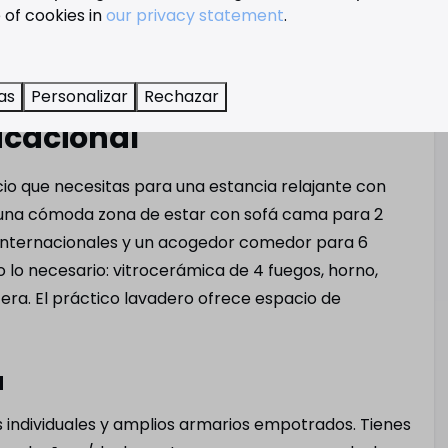
erta climatizada, aire acondicionado y gran
 of cookies in
our privacy statement
.
 comodidad en este
as
Personalizar
Rechazar
cacional
Baño
io que necesitas para una estancia relajante con
na (previo pago)
Asidero de baño
s una cómoda zona de estar con sofá cama para 2
uina
Ducha de obra
s internacionales y un acogedor comedor para 6
Toallas incluidas
 lo necesario: vitrocerámica de 4 fuegos, horno,
aje
Bañera/ducha
ra. El práctico lavadero ofrece espacio de
rámica de 4
Secador de pelo
Lavabo
Inodoro
d
Segundo cuarto de baño
 pago)
privado
individuales y amplios armarios empotrados. Tienes