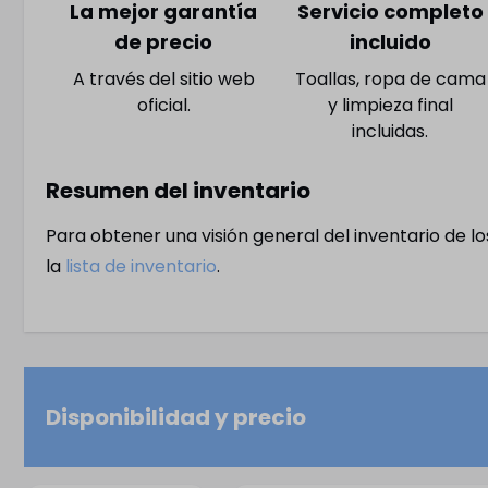
La mejor garantía
Servicio completo
Amplios armarios empotrados
de precio
incluido
Caja fuerte (de pago)
Ropa de cama incluida
A través del sitio web
Toallas, ropa de cama
oficial.
y limpieza final
Perchas
incluidas.
Segundo dormitorio con dos
camas individuales
Resumen del inventario
Para obtener una visión general del inventario de l
la
lista de inventario
.
Disponibilidad y precio