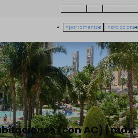
Contacto
Blogs
Álbum de foto
Apartamentos
Instalacione
bitaciones (con AC) | máx