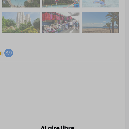
8,9
Al aire libre