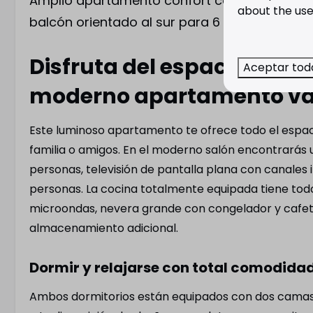
Amplio apartamento confort con piscina cubi
Sala de estar
about the use
balcón orientado al sur para 6 huéspedes.
Aire acondicionado con función
de calefacción
Disfruta del espacio y la
Sin humo
Aceptar tod
moderno apartamento va
Zona de estar
Cocina
Este luminoso apartamento te ofrece todo el espac
Vitrina
Paños de coci
familia o amigos. En el moderno salón encontrará
Mesa de centro
Cocina de esq
personas, televisión de pantalla plana con canale
Zona de estar con sofá cama (2
Tostadora
personas. La cocina totalmente equipada tiene todo
personas)
Rejilla de dren
microondas, nevera grande con congelador y cafete
Televisión de pantalla plana
Placa vitroce
almacenamiento adicional.
Mesa de comedor con sillas
fuegos
Extractor
Dormir y relajarse con total comodida
Cacerolas
Silla alta (de
Ambos dormitorios están equipados con dos camas 
Horno