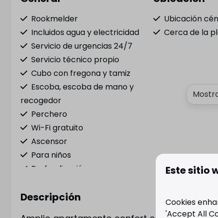
Rookmelder
Ubicación cén
Incluidos agua y electricidad
Cerca de la p
Servicio de urgencias 24/7
Servicio técnico propio
Cubo con fregona y tamiz
Escoba, escoba de mano y
Mostra
recogedor
Perchero
Wi-Fi gratuito
Ascensor
Para niños
Profundización
Este sitio 
Incluida la limpieza final
Descripción
Limpieza intermedia (estancias
Cookies enhanc
superiores a 8 noches)
'Accept All C