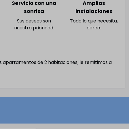
Servicio con una
Amplias
de movilidad
sonrisa
instalaciones
Máquina de refrescos
Zona de picnic con palapas
Sus deseos son
Todo lo que necesita,
nuestra prioridad.
cerca.
Aparcamiento de bicicletas
Recepción
Campo de minigolf
Parque infantil al aire libre
Ping-pong
os apartamentos de 2 habitaciones, le remitimos a
Campo de fútbol
Maletero
Parking (de pago)
Lavadoras (previo pago)
Secadora (de pago)
Tabla de planchar
Tumbonas (previo pago)
Pista de tenis