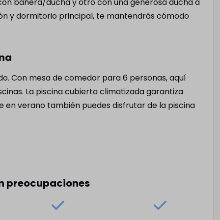
e con bañera/ducha y otro con una generosa ducha a
alón y dormitorio principal, te mantendrás cómodo
on congelador
ltro
ina
ta y utensilios de
ivado. Con mesa de comedor para 6 personas, aquí
iscinas. La piscina cubierta climatizada garantiza
e en verano también puedes disfrutar de la piscina
Sitio
Juegos de mesa
ado
Alquiler de coches (en
ur
recepción)
in preocupaciones
de exterior
Alquiler de bicicletas (en
recepción)
Punto de carga para scooters